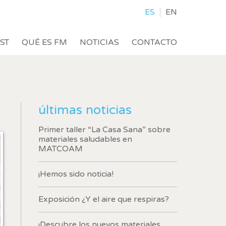
ES
EN
IST
QUÉ ES FM
NOTICIAS
CONTACTO
últimas noticias
Primer taller “La Casa Sana” sobre
materiales saludables en
MATCOAM
activas
¡Hemos sido noticia!
d de
Exposición ¿Y el aire que respiras?
egador
ue
egación
¡Descubre los nuevos materiales