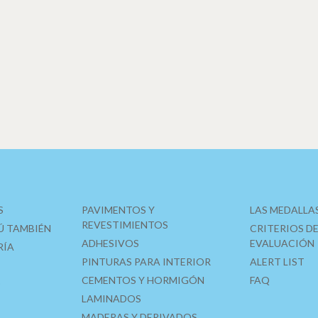
S
PAVIMENTOS Y
LAS MEDALLA
REVESTIMIENTOS
Ú TAMBIÉN
CRITERIOS D
ADHESIVOS
EVALUACIÓN
RÍA
PINTURAS PARA INTERIOR
ALERT LIST
CEMENTOS Y HORMIGÓN
FAQ
O
LAMINADOS
MADERAS Y DERIVADOS