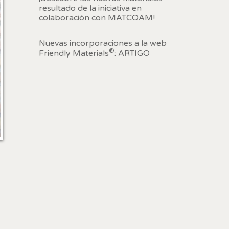
resultado de la iniciativa en
colaboración con MATCOAM!
Nuevas incorporaciones a la web
 de este
®
a
Friendly Materials
: ARTIGO
ión de
s de uso
rencia
ejor
s y
us
gación