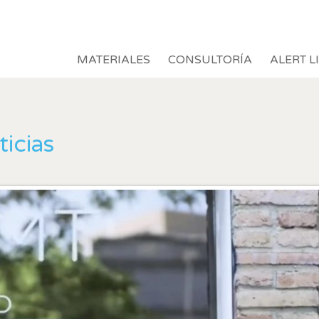
MATERIALES
CONSULTORÍA
ALERT L
icias
icar cookies
as y funcionales
Siempre 
io web utiliza Cookies propias para recopilar información con la finalida
 nuestros servicios. Si continua navegando, supone la aceptación de la
ción de las mismas. El usuario tiene la posibilidad de configurar su nav
o, si así lo desea, impedir que sean instaladas en su disco duro, aunq
tener en cuenta que dicha acción podrá ocasionar dificultades de nav
ágina web.