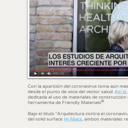
Analít
Permite
sitio we
medició
los usua
que hac
del usu
experie
Market
Estas c
eleccio
hábitos
Con la aparición del coronavirus toma aún más
en el si
desde el punto de vista del vector salud.
Así lo
usuario
dedicada al uso de materiales de construcción 
®
herramienta de Friendly Materials
.
Bajo el titulo "Arquitectura contra el coronavi
del solid surface
Hi-Macs
, ambos materiales r