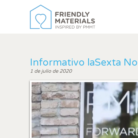
Informativo laSexta Not
1 de julio de 2020
Modif
Técnic
Este sit
mejorar
instala
pudiend
deberá 
de la p