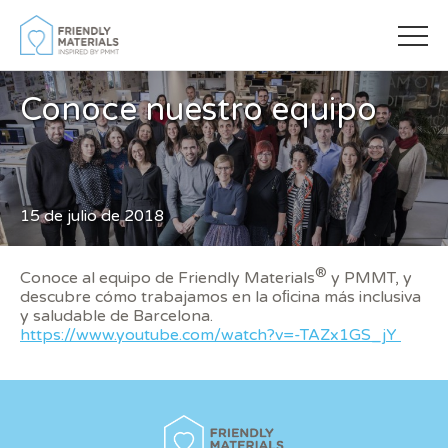
Conoce nuestro equipo
15 de julio de 2018
Modificar cookies
®
Conoce al equipo de Friendly Materials
y PMMT, y
descubre cómo trabajamos en la oﬁcina más inclusiva
Siempre activas
Técnicas y funcionales
y saludable de Barcelona.
https://www.youtube.com/watch?v=-TAZx1GS_jY
Este sitio web utiliza Cookies propias para recopilar
información con la finalidad de mejorar nuestros servicios.
Si continua navegando, supone la aceptación de la
instalación de las mismas. El usuario tiene la posibilidad
de configurar su navegador pudiendo, si así lo desea,
impedir que sean instaladas en su disco duro, aunque
deberá tener en cuenta que dicha acción podrá ocasionar