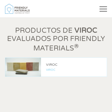
PRODUCTOS DE
VIROC
EVALUADOS POR FRIENDLY
®
MATERIALS
Modificar cookies
VIROC
VIROC
Siempre activas
Técnicas y funcionales
Este sitio web utiliza Cookies propias para recopilar
información con la finalidad de mejorar nuestros servicios.
Si continua navegando, supone la aceptación de la
instalación de las mismas. El usuario tiene la posibilidad
de configurar su navegador pudiendo, si así lo desea,
impedir que sean instaladas en su disco duro, aunque