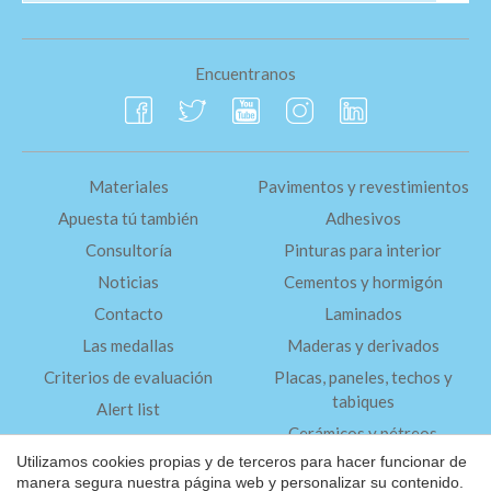
Encuentranos
Materiales
Pavimentos y revestimientos
Apuesta tú también
Adhesivos
Consultoría
Pinturas para interior
Noticias
Cementos y hormigón
Contacto
Laminados
Las medallas
Maderas y derivados
Criterios de evaluación
Placas, paneles, techos y
tabiques
Alert list
Cerámicos y pétreos
FAQ
Utilizamos cookies propias y de terceros para hacer funcionar de
Aislantes
manera segura nuestra página web y personalizar su contenido.