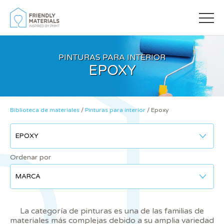
PINTURAS PARA INTERIOR
EPOXY
Biblioteca de materiales
/
Pinturas para interior
/
Epoxy
Modificar cookies
Ordenar por
Siempre activas
Técnicas y funcionales
Este sitio web utiliza Cookies propias para recopilar
información con la finalidad de mejorar nuestros servicios.
Si continua navegando, supone la aceptación de la
La categoría de pinturas es una de las familias de
instalación de las mismas. El usuario tiene la posibilidad
de configurar su navegador pudiendo, si así lo desea,
materiales más complejas debido a su amplia variedad