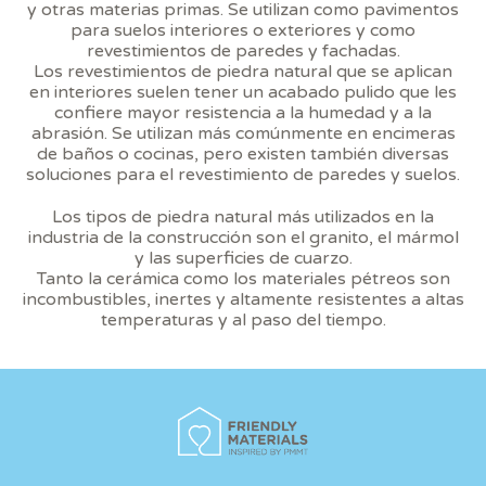
y otras materias primas. Se utilizan como pavimentos
sobre las preferencias y elecciones personales del usuario
para suelos interiores o exteriores y como
a través de la observación continuada de sus hábitos de
revestimientos de paredes y fachadas.
navegación. Gracias a ellas, podemos conocer los hábitos
de navegación en el sitio web y mostrar publicidad
Los revestimientos de piedra natural que se aplican
relacionada con el perfil de navegación del usuario.
en interiores suelen tener un acabado pulido que les
confiere mayor resistencia a la humedad y a la
abrasión. Se utilizan más comúnmente en encimeras
de baños o cocinas, pero existen también diversas
soluciones para el revestimiento de paredes y suelos.
Los tipos de piedra natural más utilizados en la
industria de la construcción son el granito, el mármol
y las superficies de cuarzo.
Tanto la cerámica como los materiales pétreos son
incombustibles, inertes y altamente resistentes a altas
temperaturas y al paso del tiempo.