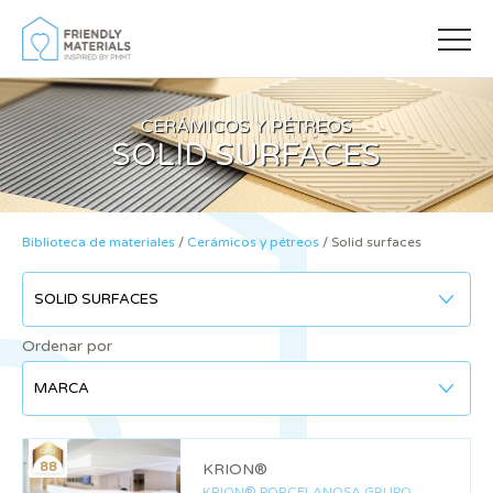
CERÁMICOS Y PÉTREOS
SOLID SURFACES
Biblioteca de materiales
/
Cerámicos y pétreos
/
Solid surfaces
Ordenar por
Modificar cookies
88
KRION®
Siempre activas
Técnicas y funcionales
KRION® PORCELANOSA GRUPO