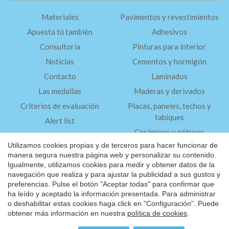
Materiales
Pavimentos y revestimientos
Apuesta tú también
Adhesivos
Consultoría
Pinturas para interior
Noticias
Cementos y hormigón
Contacto
Laminados
Las medallas
Maderas y derivados
Criterios de evaluación
Placas, paneles, techos y
tabiques
Alert list
Cerámicos y pétreos
FAQ
Utilizamos cookies propias y de terceros para hacer funcionar de
Aislantes
manera segura nuestra página web y personalizar su contenido.
Igualmente, utilizamos cookies para medir y obtener datos de la
Guardar configuración
Aceptar todas
navegación que realiza y para ajustar la publicidad a sus gustos y
Aviso Legal
preferencias. Pulse el botón "Aceptar todas" para confirmar que
Política de Privacidad
ha leído y aceptado la información presentada. Para administrar
o deshabilitar estas cookies haga click en "Configuración". Puede
®
©2026 Friendly Materials
obtener más información en nuestra
política de cookies
.
Website by
iestrategic