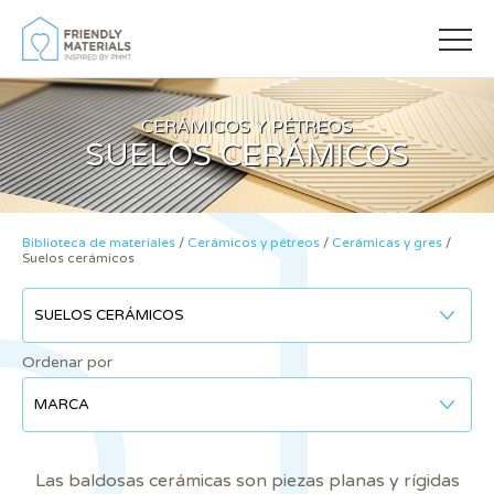
CERÁMICOS Y PÉTREOS
SUELOS CERÁMICOS
Biblioteca de materiales
/
Cerámicos y pétreos
/
Cerámicas y gres
/
Suelos cerámicos
Modificar cookies
Ordenar por
Siempre activas
Técnicas y funcionales
Este sitio web utiliza Cookies propias para recopilar
información con la finalidad de mejorar nuestros servicios.
Las baldosas cerámicas son piezas planas y rígidas
Si continua navegando, supone la aceptación de la