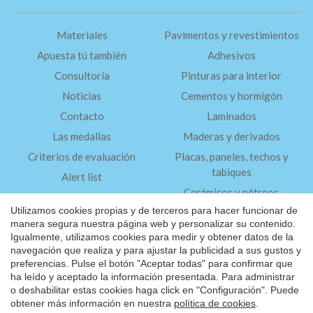
Materiales
Pavimentos y revestimientos
Apuesta tú también
Adhesivos
Consultoría
Pinturas para interior
Noticias
Cementos y hormigón
Contacto
Laminados
Las medallas
Maderas y derivados
Criterios de evaluación
Placas, paneles, techos y
tabiques
Alert list
Cerámicos y pétreos
FAQ
Utilizamos cookies propias y de terceros para hacer funcionar de
Aislantes
manera segura nuestra página web y personalizar su contenido.
Igualmente, utilizamos cookies para medir y obtener datos de la
navegación que realiza y para ajustar la publicidad a sus gustos y
Aviso Legal
preferencias. Pulse el botón "Aceptar todas" para confirmar que
Guardar configuración
Aceptar todas
Política de Privacidad
ha leído y aceptado la información presentada. Para administrar
o deshabilitar estas cookies haga click en "Configuración". Puede
®
©2026 Friendly Materials
obtener más información en nuestra
política de cookies
.