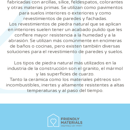
instalación de las mismas. El usuario tiene la posibilidad
fabricadas con arcillas, sílice, feldespatos, colorantes
de configurar su navegador pudiendo, si así lo desea,
y otras materias primas. Se utilizan como pavimentos
impedir que sean instaladas en su disco duro, aunque
para suelos interiores o exteriores y como
deberá tener en cuenta que dicha acción podrá ocasionar
revestimientos de paredes y fachadas.
dificultades de navegación de la página web.
Los revestimientos de piedra natural que se aplican
en interiores suelen tener un acabado pulido que les
Analíticas y personalización
confiere mayor resistencia a la humedad y a la
abrasión. Se utilizan más comúnmente en encimeras
Permiten realizar el seguimiento y análisis del
de baños o cocinas, pero existen también diversas
comportamiento de los usuarios de este sitio web. La
soluciones para el revestimiento de paredes y suelos.
información recogida mediante este tipo de cookies se
utiliza en la medición de la actividad de la web para la
Los tipos de piedra natural más utilizados en la
elaboración de perfiles de navegación de los usuarios con
el fin de introducir mejoras en función del análisis de los
industria de la construcción son el granito, el mármol
datos de uso que hacen los usuarios del servicio. Permiten
y las superficies de cuarzo.
guardar la información de preferencia del usuario para
Tanto la cerámica como los materiales pétreos son
mejorar la calidad de nuestros servicios y para ofrecer una
incombustibles, inertes y altamente resistentes a altas
mejor experiencia a través de productos recomendados.
temperaturas y al paso del tiempo.
Marketing y publicidad
Estas cookies son utilizadas para almacenar información
sobre las preferencias y elecciones personales del usuario
a través de la observación continuada de sus hábitos de
navegación. Gracias a ellas, podemos conocer los hábitos
de navegación en el sitio web y mostrar publicidad