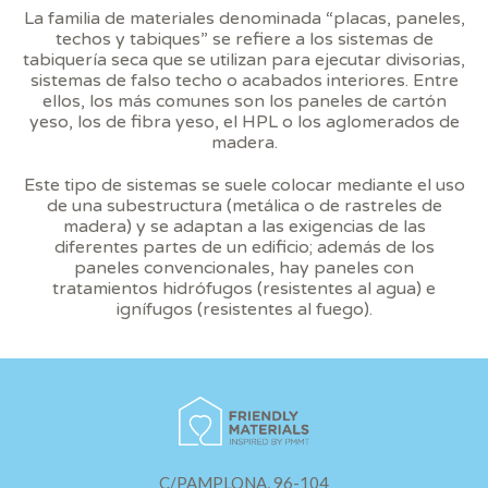
sobre las preferencias y elecciones personales del usuario
La familia de materiales denominada “placas, paneles,
a través de la observación continuada de sus hábitos de
techos y tabiques” se refiere a los sistemas de
navegación. Gracias a ellas, podemos conocer los hábitos
tabiquería seca que se utilizan para ejecutar divisorias,
de navegación en el sitio web y mostrar publicidad
sistemas de falso techo o acabados interiores. Entre
relacionada con el perfil de navegación del usuario.
ellos, los más comunes son los paneles de cartón
yeso, los de fibra yeso, el HPL o los aglomerados de
madera.
Este tipo de sistemas se suele colocar mediante el uso
de una subestructura (metálica o de rastreles de
madera) y se adaptan a las exigencias de las
diferentes partes de un edificio; además de los
paneles convencionales, hay paneles con
tratamientos hidrófugos (resistentes al agua) e
ignífugos (resistentes al fuego).
C/PAMPLONA, 96-104