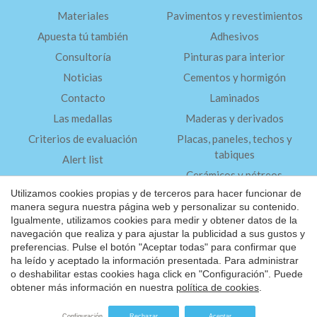
Materiales
Pavimentos y revestimientos
Apuesta tú también
Adhesivos
Consultoría
Pinturas para interior
Noticias
Cementos y hormigón
Contacto
Laminados
Las medallas
Maderas y derivados
Criterios de evaluación
Placas, paneles, techos y
tabiques
Alert list
Cerámicos y pétreos
FAQ
Utilizamos cookies propias y de terceros para hacer funcionar de
Aislantes
manera segura nuestra página web y personalizar su contenido.
Igualmente, utilizamos cookies para medir y obtener datos de la
Guardar configuración
Aceptar todas
navegación que realiza y para ajustar la publicidad a sus gustos y
Aviso Legal
preferencias. Pulse el botón "Aceptar todas" para confirmar que
Política de Privacidad
ha leído y aceptado la información presentada. Para administrar
o deshabilitar estas cookies haga click en "Configuración". Puede
®
©2026 Friendly Materials
obtener más información en nuestra
política de cookies
.
Website by
iestrategic
Configuración
Rechazar
Aceptar