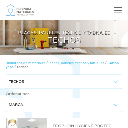
PLACAS, PANELES, TECHOS Y TABIQUES
TECHOS
Biblioteca de materiales
/
Placas, paneles, techos y tabiques
/
Cartón
yeso
/
Techos
Ordenar por
Modificar cookies
Siempre activas
Técnicas y funcionales
77
ECOPHON HYGIENE PROTEC