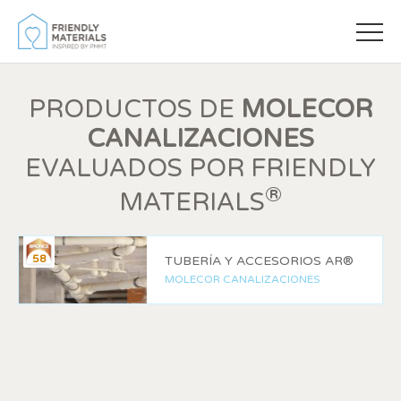
PRODUCTOS DE
MOLECOR
CANALIZACIONES
EVALUADOS POR FRIENDLY
®
MATERIALS
Modificar cookies
58
TUBERÍA Y ACCESORIOS AR®
MOLECOR CANALIZACIONES
Siempre activas
Técnicas y funcionales
Este sitio web utiliza Cookies propias para recopilar
información con la finalidad de mejorar nuestros servicios.
Si continua navegando, supone la aceptación de la
instalación de las mismas. El usuario tiene la posibilidad
de configurar su navegador pudiendo, si así lo desea,
impedir que sean instaladas en su disco duro, aunque