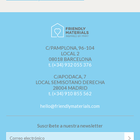
navegación. Gracias a ellas, podemos conocer los hábitos
de navegación en el sitio web y mostrar publicidad
relacionada con el perfil de navegación del usuario.
C/PAMPLONA, 96-104
LOCAL 2
08018 BARCELONA
t. (+34) 932 055 376
C/APODACA, 7
LOCAL SEMISOTANO DERECHA
28004 MADRID
t. (+34) 910 855 562
hello@friendlymaterials.com
Suscríbete a nuestra newsletter