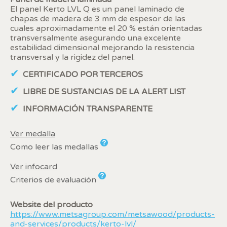
Si continua navegando, supone la aceptación de la
El panel Kerto LVL Q es un panel laminado de
instalación de las mismas. El usuario tiene la posibilidad
chapas de madera de 3 mm de espesor de las
de configurar su navegador pudiendo, si así lo desea,
cuales aproximadamente el 20 % están orientadas
impedir que sean instaladas en su disco duro, aunque
deberá tener en cuenta que dicha acción podrá ocasionar
transversalmente asegurando una excelente
dificultades de navegación de la página web.
estabilidad dimensional mejorando la resistencia
transversal y la rigidez del panel.
Analíticas y personalización
CERTIFICADO POR TERCEROS
Permiten realizar el seguimiento y análisis del
LIBRE DE SUSTANCIAS DE LA ALERT LIST
comportamiento de los usuarios de este sitio web. La
información recogida mediante este tipo de cookies se
INFORMACIÓN TRANSPARENTE
utiliza en la medición de la actividad de la web para la
elaboración de perfiles de navegación de los usuarios con
el fin de introducir mejoras en función del análisis de los
Ver medalla
datos de uso que hacen los usuarios del servicio. Permiten
guardar la información de preferencia del usuario para
Como leer las medallas
mejorar la calidad de nuestros servicios y para ofrecer una
mejor experiencia a través de productos recomendados.
Ver infocard
Criterios de evaluación
Marketing y publicidad
Estas cookies son utilizadas para almacenar información
Website del producto
sobre las preferencias y elecciones personales del usuario
https://www.metsagroup.com/metsawood/products-
a través de la observación continuada de sus hábitos de
and-services/products/kerto-lvl/