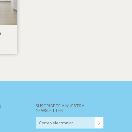
 de este
a
ión de
s de uso
rencia
ejor
G
s y
us
gación
SUSCRÍBETE A NUESTRA
S
NEWSLETTER
E