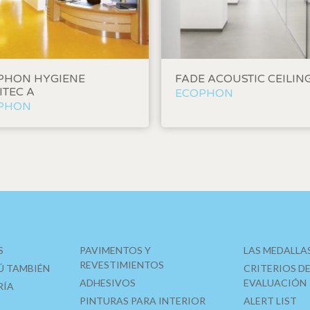
n realizar el seguimiento y análisis del comportamiento de los usuarios
b. La información recogida mediante este tipo de cookies se utiliza en l
n de la actividad de la web para la elaboración de perfiles de navegac
rios con el fin de introducir mejoras en función del análisis de los dato
en los usuarios del servicio. Permiten guardar la información de prefe
ario para mejorar la calidad de nuestros servicios y para ofrecer una m
PHON HYGIENE
FADE ACOUSTIC CEILIN
ncia a través de productos recomendados.
ITEC A
ECOPHON
PHON
ing y publicidad
ookies son utilizadas para almacenar información sobre las preferencia
nes personales del usuario a través de la observación continuada de s
 de navegación. Gracias a ellas, podemos conocer los hábitos de nave
tio web y mostrar publicidad relacionada con el perfil de navegación del
.
Guardar configuración
Aceptar todas
S
PAVIMENTOS Y
LAS MEDALLA
REVESTIMIENTOS
Ú TAMBIÉN
CRITERIOS D
ADHESIVOS
EVALUACIÓN
RÍA
PINTURAS PARA INTERIOR
ALERT LIST