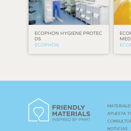
Permite
sitio we
medició
los usua
que hac
del usu
ECOPHON HYGIENE PROTEC
ECO
experie
DS
MED
ECOPHON
ECO
Market
Estas c
eleccio
hábitos
en el si
usuario
MATERIALE
APUESTA T
CONSULTO
NOTICIAS