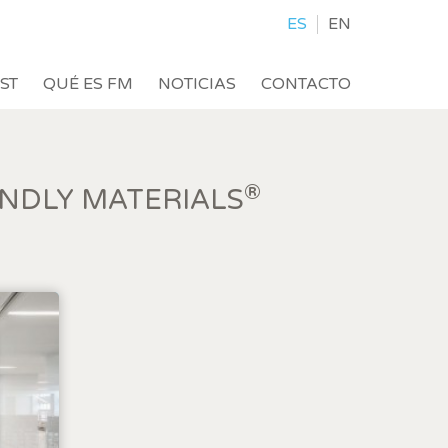
ES
EN
IST
QUÉ ES FM
NOTICIAS
CONTACTO
®
NDLY MATERIALS
activas
d de
egador
ue
egación