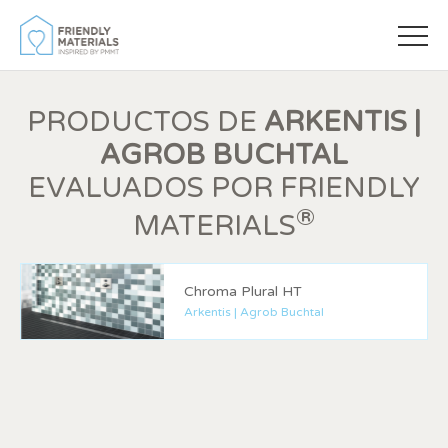
PRODUCTOS DE
ARKENTIS |
AGROB BUCHTAL
EVALUADOS POR FRIENDLY
®
MATERIALS
Modificar cookies
Chroma Plural HT
Arkentis | Agrob Buchtal
Siempre activas
Técnicas y funcionales
Este sitio web utiliza Cookies propias para recopilar
información con la finalidad de mejorar nuestros servicios.
Si continua navegando, supone la aceptación de la
instalación de las mismas. El usuario tiene la posibilidad
de configurar su navegador pudiendo, si así lo desea,
impedir que sean instaladas en su disco duro, aunque