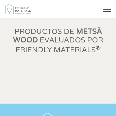
PRODUCTOS DE
METSÄ
WOOD
EVALUADOS POR
®
FRIENDLY MATERIALS
Modificar cookies
Siempre activas
Técnicas y funcionales
Este sitio web utiliza Cookies propias para recopilar
información con la finalidad de mejorar nuestros servicios.
Si continua navegando, supone la aceptación de la
instalación de las mismas. El usuario tiene la posibilidad
de configurar su navegador pudiendo, si así lo desea,
impedir que sean instaladas en su disco duro, aunque
deberá tener en cuenta que dicha acción podrá ocasionar